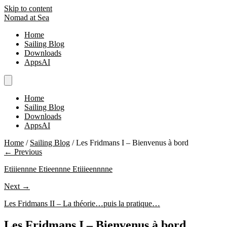
Skip to content
Nomad at Sea
Home
Sailing Blog
Downloads
AppsAI
Home
Sailing Blog
Downloads
AppsAI
Home
/
Sailing Blog
/
Les Fridmans I – Bienvenus à bord
← Previous
Etiiiennne Etieennne Etiiieennnne
Next →
Les Fridmans II – La théorie…puis la pratique…
Les Fridmans I – Bienvenus à bord