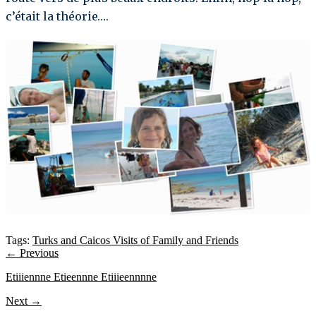
c’était la théorie….
Tags:
Turks and Caicos
Visits of Family and Friends
← Previous
Etiiiennne Etieennne Etiiieennnne
Next →